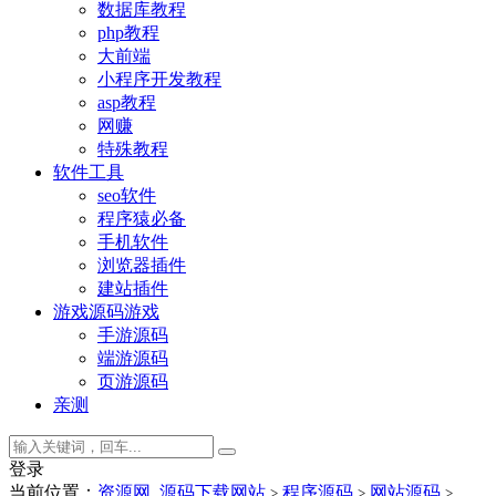
数据库教程
php教程
大前端
小程序开发教程
asp教程
网赚
特殊教程
软件工具
seo软件
程序猿必备
手机软件
浏览器插件
建站插件
游戏源码
游戏
手游源码
端游源码
页游源码
亲测
登录
当前位置：
资源网_源码下载网站
程序源码
网站源码
>
>
>