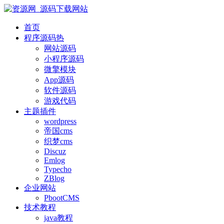
首页
程序源码
热
网站源码
小程序源码
微擎模块
App源码
软件源码
游戏代码
主题插件
wordpress
帝国cms
织梦cms
Discuz
Emlog
Typecho
ZBlog
企业网站
PbootCMS
技术教程
java教程