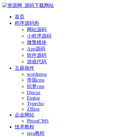
首页
程序源码
热
网站源码
小程序源码
微擎模块
App源码
软件源码
游戏代码
主题插件
wordpress
帝国cms
织梦cms
Discuz
Emlog
Typecho
ZBlog
企业网站
PbootCMS
技术教程
java教程