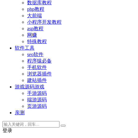
数据库教程
php教程
大前端
小程序开发教程
asp教程
网赚
特殊教程
软件工具
seo软件
程序猿必备
手机软件
浏览器插件
建站插件
游戏源码
游戏
手游源码
端游源码
页游源码
亲测
登录