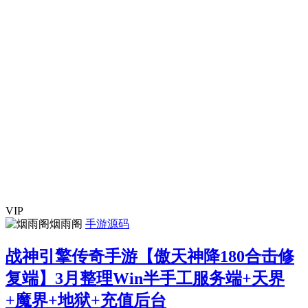
VIP
烟雨阁
手游源码
战神引擎传奇手游【傲天神降180合击修
复端】3月整理Win半手工服务端+天界
+魔界+地狱+充值后台