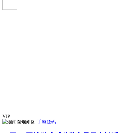
VIP
烟雨阁
手游源码