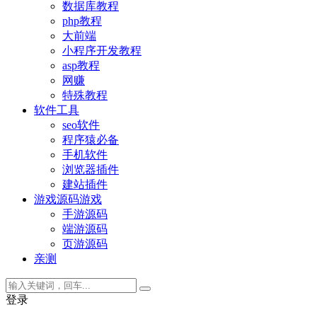
数据库教程
php教程
大前端
小程序开发教程
asp教程
网赚
特殊教程
软件工具
seo软件
程序猿必备
手机软件
浏览器插件
建站插件
游戏源码
游戏
手游源码
端游源码
页游源码
亲测
登录