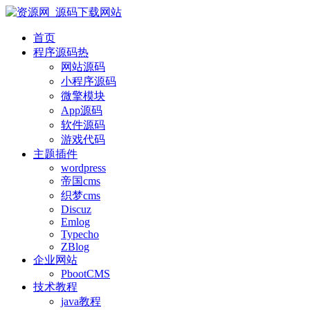
首页
程序源码
热
网站源码
小程序源码
微擎模块
App源码
软件源码
游戏代码
主题插件
wordpress
帝国cms
织梦cms
Discuz
Emlog
Typecho
ZBlog
企业网站
PbootCMS
技术教程
java教程