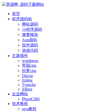
首页
程序源码
热
网站源码
小程序源码
微擎模块
App源码
软件源码
游戏代码
主题插件
wordpress
帝国cms
织梦cms
Discuz
Emlog
Typecho
ZBlog
企业网站
PbootCMS
技术教程
java教程