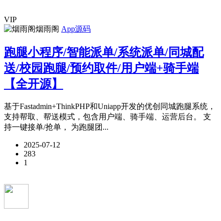
VIP
烟雨阁
App源码
跑腿小程序/智能派单/系统派单/同城配
送/校园跑腿/预约取件/用户端+骑手端
【全开源】
基于Fastadmin+ThinkPHP和Uniapp开发的优创同城跑腿系统，
支持帮取、帮送模式，包含用户端、骑手端、运营后台。 支
持一键接单/抢单， 为跑腿团...
2025-07-12
283
1