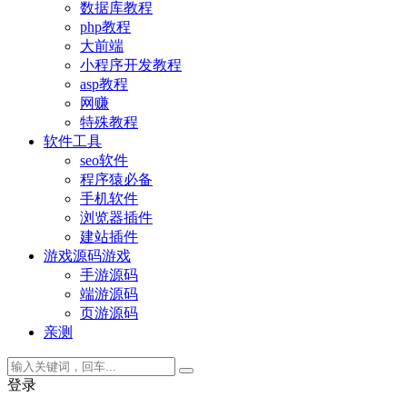
数据库教程
php教程
大前端
小程序开发教程
asp教程
网赚
特殊教程
软件工具
seo软件
程序猿必备
手机软件
浏览器插件
建站插件
游戏源码
游戏
手游源码
端游源码
页游源码
亲测
登录