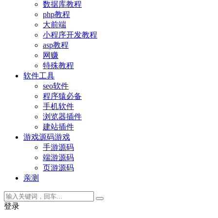
数据库教程
php教程
大前端
小程序开发教程
asp教程
网赚
特殊教程
软件工具
seo软件
程序猿必备
手机软件
浏览器插件
建站插件
游戏源码
游戏
手游源码
端游源码
页游源码
亲测
登录