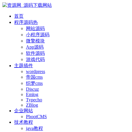
首页
程序源码
热
网站源码
小程序源码
微擎模块
App源码
软件源码
游戏代码
主题插件
wordpress
帝国cms
织梦cms
Discuz
Emlog
Typecho
ZBlog
企业网站
PbootCMS
技术教程
java教程