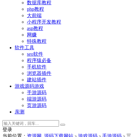
数据库教程
php教程
大前端
小程序开发教程
asp教程
网赚
特殊教程
软件工具
seo软件
程序猿必备
手机软件
浏览器插件
建站插件
游戏源码
游戏
手游源码
端游源码
页游源码
亲测
登录
当前位置：
资源网_源码下载网站
游戏源码
手游源码
三
>
>
>