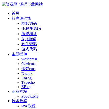
首页
程序源码
热
网站源码
小程序源码
微擎模块
App源码
软件源码
游戏代码
主题插件
wordpress
帝国cms
织梦cms
Discuz
Emlog
Typecho
ZBlog
企业网站
PbootCMS
技术教程
java教程