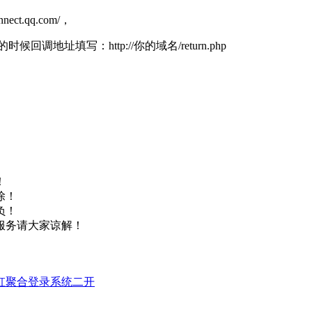
t.qq.com/，
址填写：http://你的域名/return.php
！
除！
负！
服务请大家谅解！
虹聚合登录系统二开