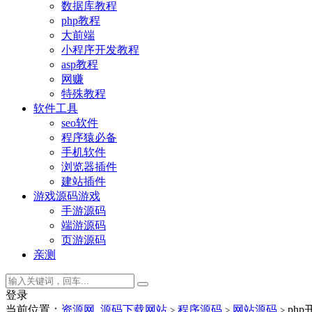
数据库教程
php教程
大前端
小程序开发教程
asp教程
网赚
特殊教程
软件工具
seo软件
程序猿必备
手机软件
浏览器插件
建站插件
游戏源码
游戏
手游源码
端游源码
页游源码
亲测
登录
当前位置：
资源网_源码下载网站
程序源码
网站源码
ph
>
>
>