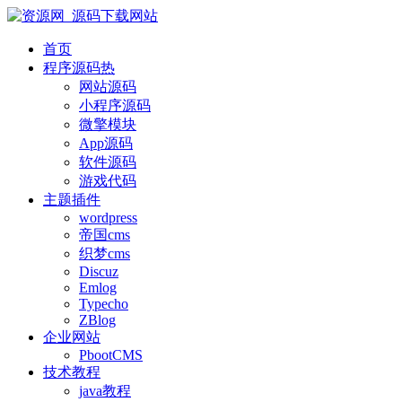
首页
程序源码
热
网站源码
小程序源码
微擎模块
App源码
软件源码
游戏代码
主题插件
wordpress
帝国cms
织梦cms
Discuz
Emlog
Typecho
ZBlog
企业网站
PbootCMS
技术教程
java教程