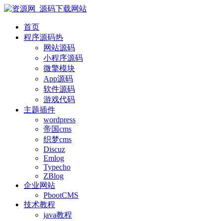
首页
程序源码
热
网站源码
小程序源码
微擎模块
App源码
软件源码
游戏代码
主题插件
wordpress
帝国cms
织梦cms
Discuz
Emlog
Typecho
ZBlog
企业网站
PbootCMS
技术教程
java教程