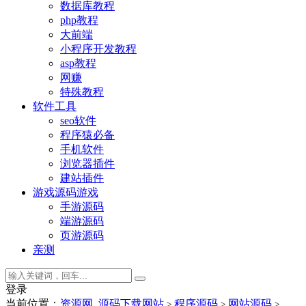
数据库教程
php教程
大前端
小程序开发教程
asp教程
网赚
特殊教程
软件工具
seo软件
程序猿必备
手机软件
浏览器插件
建站插件
游戏源码
游戏
手游源码
端游源码
页游源码
亲测
登录
当前位置：
资源网_源码下载网站
程序源码
网站源码
>
>
>