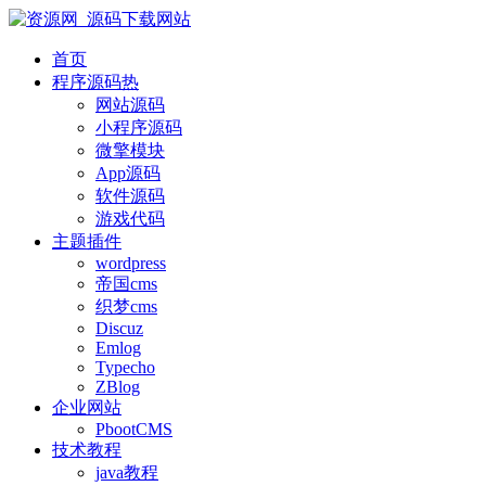
首页
程序源码
热
网站源码
小程序源码
微擎模块
App源码
软件源码
游戏代码
主题插件
wordpress
帝国cms
织梦cms
Discuz
Emlog
Typecho
ZBlog
企业网站
PbootCMS
技术教程
java教程