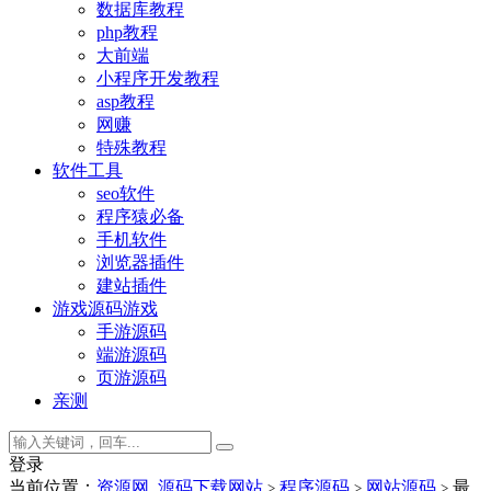
数据库教程
php教程
大前端
小程序开发教程
asp教程
网赚
特殊教程
软件工具
seo软件
程序猿必备
手机软件
浏览器插件
建站插件
游戏源码
游戏
手游源码
端游源码
页游源码
亲测
登录
当前位置：
资源网_源码下载网站
程序源码
网站源码
最
>
>
>