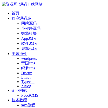
首页
程序源码
热
网站源码
小程序源码
微擎模块
App源码
软件源码
游戏代码
主题插件
wordpress
帝国cms
织梦cms
Discuz
Emlog
Typecho
ZBlog
企业网站
PbootCMS
技术教程
java教程