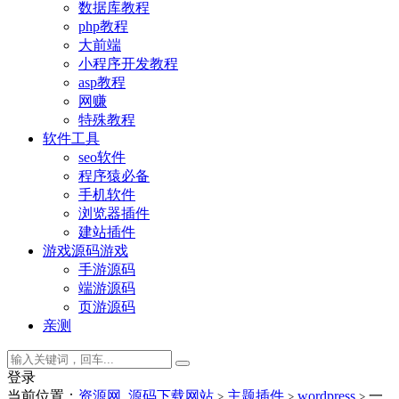
数据库教程
php教程
大前端
小程序开发教程
asp教程
网赚
特殊教程
软件工具
seo软件
程序猿必备
手机软件
浏览器插件
建站插件
游戏源码
游戏
手游源码
端游源码
页游源码
亲测
登录
当前位置：
资源网_源码下载网站
主题插件
wordpress
一
>
>
>