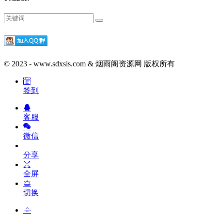
© 2023 - www.sdxsis.com & 烟雨阁资源网 版权所有
签到
客服
微信
分享
全屏
切换