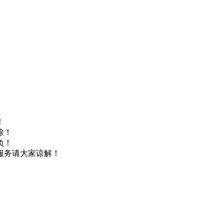
！
除！
负！
服务请大家谅解！