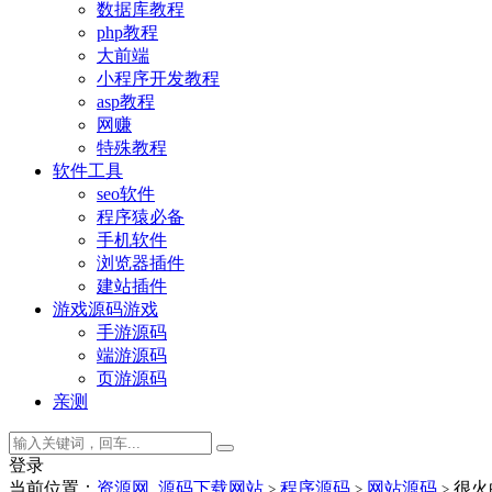
数据库教程
php教程
大前端
小程序开发教程
asp教程
网赚
特殊教程
软件工具
seo软件
程序猿必备
手机软件
浏览器插件
建站插件
游戏源码
游戏
手游源码
端游源码
页游源码
亲测
登录
当前位置：
资源网_源码下载网站
程序源码
网站源码
很火
>
>
>