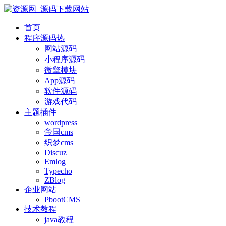
首页
程序源码
热
网站源码
小程序源码
微擎模块
App源码
软件源码
游戏代码
主题插件
wordpress
帝国cms
织梦cms
Discuz
Emlog
Typecho
ZBlog
企业网站
PbootCMS
技术教程
java教程