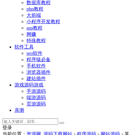
数据库教程
php教程
大前端
小程序开发教程
asp教程
网赚
特殊教程
软件工具
seo软件
程序猿必备
手机软件
浏览器插件
建站插件
游戏源码
游戏
手游源码
端游源码
页游源码
亲测
登录
当前位置：
资源网_源码下载网站
程序源码
网站源码
某
>
>
>