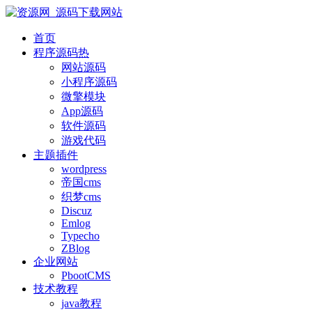
首页
程序源码
热
网站源码
小程序源码
微擎模块
App源码
软件源码
游戏代码
主题插件
wordpress
帝国cms
织梦cms
Discuz
Emlog
Typecho
ZBlog
企业网站
PbootCMS
技术教程
java教程