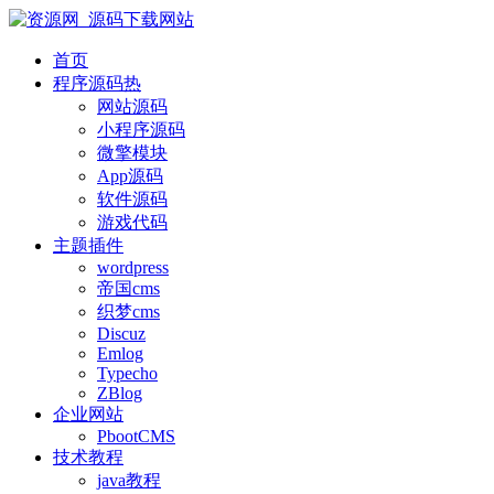
首页
程序源码
热
网站源码
小程序源码
微擎模块
App源码
软件源码
游戏代码
主题插件
wordpress
帝国cms
织梦cms
Discuz
Emlog
Typecho
ZBlog
企业网站
PbootCMS
技术教程
java教程