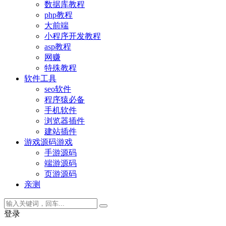
数据库教程
php教程
大前端
小程序开发教程
asp教程
网赚
特殊教程
软件工具
seo软件
程序猿必备
手机软件
浏览器插件
建站插件
游戏源码
游戏
手游源码
端游源码
页游源码
亲测
登录