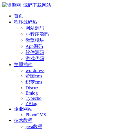
首页
程序源码
热
网站源码
小程序源码
微擎模块
App源码
软件源码
游戏代码
主题插件
wordpress
帝国cms
织梦cms
Discuz
Emlog
Typecho
ZBlog
企业网站
PbootCMS
技术教程
java教程