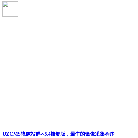
UZCMS镜像站群-v5.4旗舰版，最牛的镜像采集程序