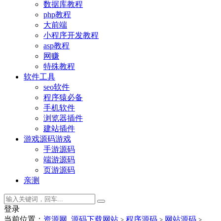
数据库教程
php教程
大前端
小程序开发教程
asp教程
网赚
特殊教程
软件工具
seo软件
程序猿必备
手机软件
浏览器插件
建站插件
游戏源码
游戏
手游源码
端游源码
页游源码
亲测
登录
当前位置：
资源网_源码下载网站
程序源码
网站源码
>
>
>