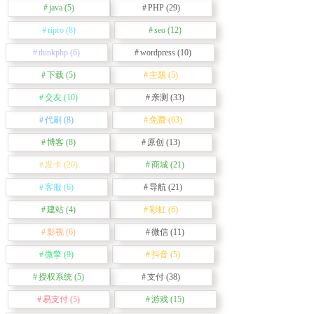
java
(5)
PHP
(29)
ripro
(8)
seo
(12)
thinkphp
(6)
wordpress
(10)
下载
(5)
主题
(5)
交友
(10)
亲测
(33)
代刷
(8)
免费
(63)
博客
(8)
原创
(13)
发卡
(20)
商城
(21)
客服
(6)
导航
(21)
建站
(4)
彩虹
(6)
影视
(6)
微信
(11)
微擎
(9)
抖音
(5)
授权系统
(5)
支付
(38)
易支付
(5)
游戏
(15)