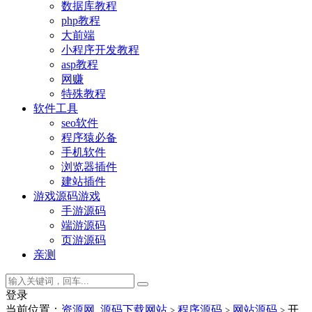
数据库教程
php教程
大前端
小程序开发教程
asp教程
网赚
特殊教程
软件工具
seo软件
程序猿必备
手机软件
浏览器插件
建站插件
游戏源码
游戏
手游源码
端游源码
页游源码
亲测
登录
当前位置：
资源网_源码下载网站
程序源码
网站源码
开
>
>
>