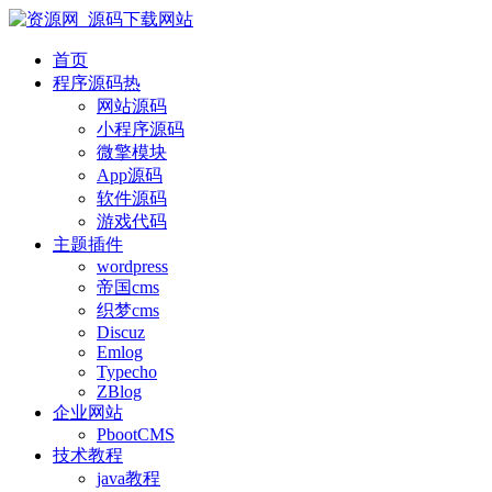
首页
程序源码
热
网站源码
小程序源码
微擎模块
App源码
软件源码
游戏代码
主题插件
wordpress
帝国cms
织梦cms
Discuz
Emlog
Typecho
ZBlog
企业网站
PbootCMS
技术教程
java教程