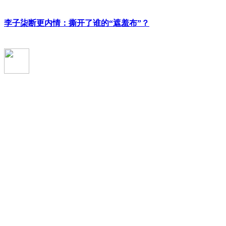
李子柒断更内情：撕开了谁的“遮羞布”？