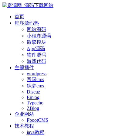
首页
程序源码
热
网站源码
小程序源码
微擎模块
App源码
软件源码
游戏代码
主题插件
wordpress
帝国cms
织梦cms
Discuz
Emlog
Typecho
ZBlog
企业网站
PbootCMS
技术教程
java教程