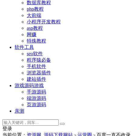
数据库教程
php教程
大前端
小程序开发教程
asp教程
网赚
特殊教程
软件工具
seo软件
程序猿必备
手机软件
浏览器插件
建站插件
游戏源码
游戏
手游源码
端游源码
页游源码
亲测
登录
当前位置：
资源网_源码下载网站
运营圈
百度一直不收录
>
>