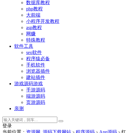
数据库教程
php教程
大前端
小程序开发教程
asp教程
网赚
特殊教程
软件工具
seo软件
程序猿必备
手机软件
浏览器插件
建站插件
游戏源码
游戏
手游源码
端游源码
页游源码
亲测
登录
当前位置：
资源网_源码下载网站
程序源码
App源码
红
>
>
>