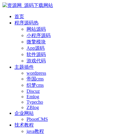
首页
程序源码
热
网站源码
小程序源码
微擎模块
App源码
软件源码
游戏代码
主题插件
wordpress
帝国cms
织梦cms
Discuz
Emlog
Typecho
ZBlog
企业网站
PbootCMS
技术教程
java教程