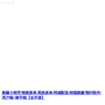
跑腿小程序/智能派单/系统派单/同城配送/校园跑腿/预约取件/
用户端+骑手端【全开源】