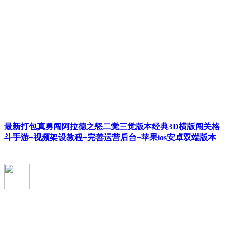
最新打包真勇闯阿拉德之怒二觉三觉版本经典3D横版闯关格
斗手游+视频架设教程+完善运营后台+苹果ios安卓双端版本