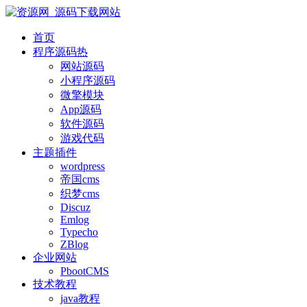
首页
程序源码
热
网站源码
小程序源码
微擎模块
App源码
软件源码
游戏代码
主题插件
wordpress
帝国cms
织梦cms
Discuz
Emlog
Typecho
ZBlog
企业网站
PbootCMS
技术教程
java教程