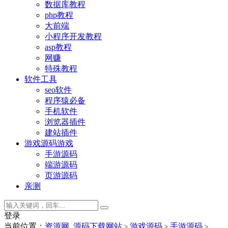
数据库教程
php教程
大前端
小程序开发教程
asp教程
网赚
特殊教程
软件工具
seo软件
程序猿必备
手机软件
浏览器插件
建站插件
游戏源码
游戏
手游源码
端游源码
页游源码
亲测
登录
当前位置：
资源网_源码下载网站
游戏源码
手游源码
>
>
>