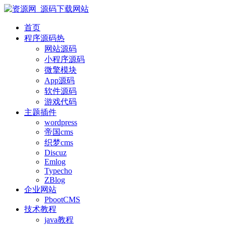
首页
程序源码
热
网站源码
小程序源码
微擎模块
App源码
软件源码
游戏代码
主题插件
wordpress
帝国cms
织梦cms
Discuz
Emlog
Typecho
ZBlog
企业网站
PbootCMS
技术教程
java教程