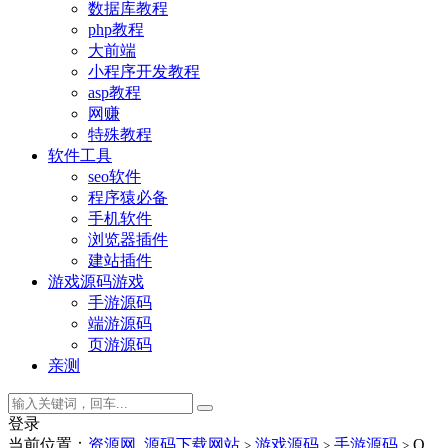
数据库教程
php教程
大前端
小程序开发教程
asp教程
网赚
特殊教程
软件工具
seo软件
程序猿必备
手机软件
浏览器插件
建站插件
游戏源码
游戏
手游源码
端游源码
页游源码
亲测
登录
当前位置：
资源网_源码下载网站
游戏源码
手游源码
Q
>
>
>