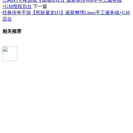
三网H5卡牌游戏【镇魂街H5】最新整理Win半手工服务端
+GM授权后台
下一篇
经典传奇手游【怒斩屠龙H5】最新整理Linux手工服务端+GM
后台
相关推荐