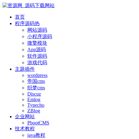
首页
程序源码
热
网站源码
小程序源码
微擎模块
App源码
软件源码
游戏代码
主题插件
wordpress
帝国cms
织梦cms
Discuz
Emlog
Typecho
ZBlog
企业网站
PbootCMS
技术教程
java教程