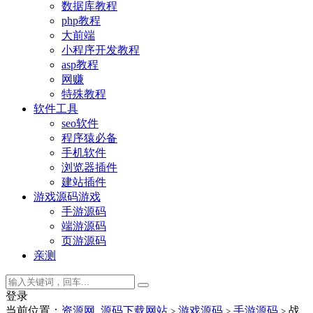
数据库教程
php教程
大前端
小程序开发教程
asp教程
网赚
特殊教程
软件工具
seo软件
程序猿必备
手机软件
浏览器插件
建站插件
游戏源码
游戏
手游源码
端游源码
页游源码
亲测
登录
当前位置：
资源网_源码下载网站
游戏源码
手游源码
战
>
>
>