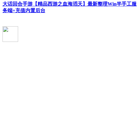
大话回合手游【精品西游之血海滔天】最新整理Win半手工服
务端+充值内置后台