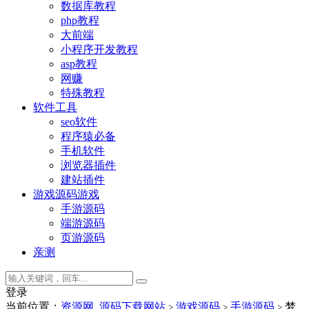
数据库教程
php教程
大前端
小程序开发教程
asp教程
网赚
特殊教程
软件工具
seo软件
程序猿必备
手机软件
浏览器插件
建站插件
游戏源码
游戏
手游源码
端游源码
页游源码
亲测
登录
当前位置：
资源网_源码下载网站
游戏源码
手游源码
梦
>
>
>