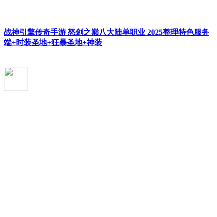
战神引擎传奇手游 怒剑之巅八大陆单职业 2025整理特色服务
端+时装圣地+狂暴圣地+神装