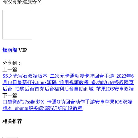
有没有搭建服务？
烟雨阁
VIP
分享到：
上一篇
SS之光宝石双端版本_二次元卡通动漫卡牌回合手游_2023年6
月13日最新打包linux源码_通用视频教程_多功能GM授权网页
后台_抽奖后台首充后台福利后台自助商城_苹果IOS安卓双端
下一篇
口袋觉醒27ss超梦X_卡通Q萌回合动作手游安卓苹果IOS双端
版本_ubuntu服务端源码详细架设教程
相关推荐