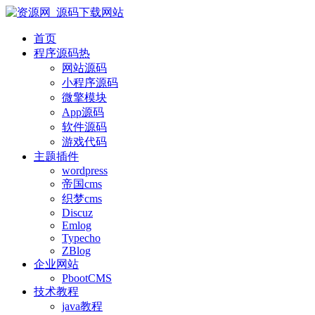
首页
程序源码
热
网站源码
小程序源码
微擎模块
App源码
软件源码
游戏代码
主题插件
wordpress
帝国cms
织梦cms
Discuz
Emlog
Typecho
ZBlog
企业网站
PbootCMS
技术教程
java教程