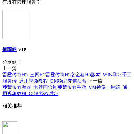
有没有搭建服务？
烟雨阁
VIP
分享到：
上一篇
雷霆传奇H5_三网H5雷霆传奇H5之金猪H5版本_WIN学习手工
服务端_通用视频教程_GM物品充值后台
下一篇
莽荒传奇游戏_卡牌回合制莽荒传奇手游_VM镜像一键端_通
用视频教程_CDK授权后台
相关推荐