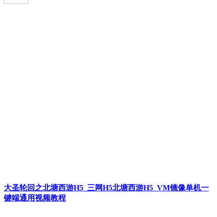
大圣轮回之北塘西游H5_三网H5北塘西游H5_VM镜像单机一
键端通用视频教程