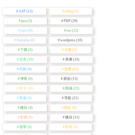
ASP
(13)
emlog
(5)
java
(5)
PHP
(29)
ripro
(8)
seo
(12)
thinkphp
(6)
wordpress
(10)
下载
(5)
主题
(5)
交友
(10)
亲测
(33)
代刷
(8)
免费
(63)
博客
(8)
原创
(13)
发卡
(20)
商城
(21)
客服
(6)
导航
(21)
建站
(4)
彩虹
(6)
影视
(6)
微信
(11)
微擎
(9)
抖音
(5)