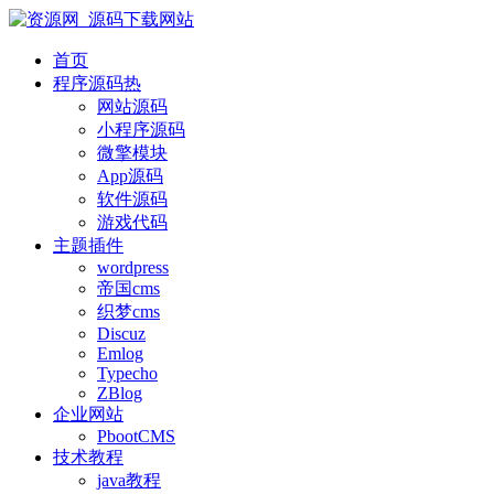
首页
程序源码
热
网站源码
小程序源码
微擎模块
App源码
软件源码
游戏代码
主题插件
wordpress
帝国cms
织梦cms
Discuz
Emlog
Typecho
ZBlog
企业网站
PbootCMS
技术教程
java教程