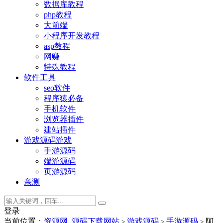
数据库教程
php教程
大前端
小程序开发教程
asp教程
网赚
特殊教程
软件工具
seo软件
程序猿必备
手机软件
浏览器插件
建站插件
游戏源码
游戏
手游源码
端游源码
页游源码
亲测
登录
当前位置：
资源网_源码下载网站
游戏源码
手游源码
阿
>
>
>