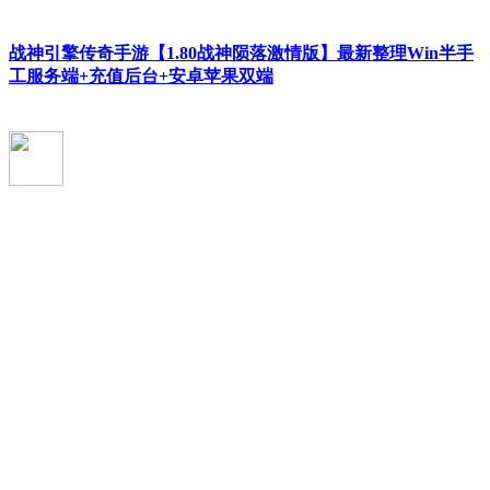
战神引擎传奇手游【1.80战神陨落激情版】最新整理Win半手
工服务端+充值后台+安卓苹果双端