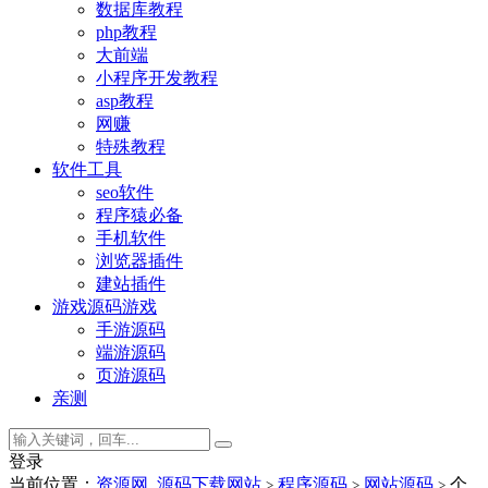
数据库教程
php教程
大前端
小程序开发教程
asp教程
网赚
特殊教程
软件工具
seo软件
程序猿必备
手机软件
浏览器插件
建站插件
游戏源码
游戏
手游源码
端游源码
页游源码
亲测
登录
当前位置：
资源网_源码下载网站
程序源码
网站源码
个
>
>
>