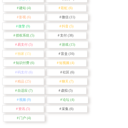
建站
(4)
彩虹
(6)
影视
(6)
微信
(11)
微擎
(9)
抖音
(5)
授权系统
(5)
支付
(38)
易支付
(5)
游戏
(15)
独家
(15)
盲盒
(16)
知识付费
(6)
短视频
(4)
码支付
(6)
社区
(6)
精品
(25)
聊天
(7)
自适应
(7)
虚拟
(5)
视频
(9)
论坛
(4)
资讯
(5)
采集
(6)
门户
(4)