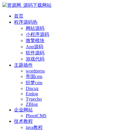
首页
程序源码
热
网站源码
小程序源码
微擎模块
App源码
软件源码
游戏代码
主题插件
wordpress
帝国cms
织梦cms
Discuz
Emlog
Typecho
ZBlog
企业网站
PbootCMS
技术教程
java教程