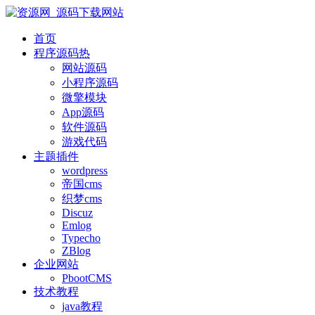
首页
程序源码
热
网站源码
小程序源码
微擎模块
App源码
软件源码
游戏代码
主题插件
wordpress
帝国cms
织梦cms
Discuz
Emlog
Typecho
ZBlog
企业网站
PbootCMS
技术教程
java教程