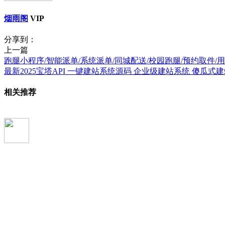
烟雨阁
VIP
分享到：
上一篇
跑腿小程序/智能派单/系统派单/同城配送/校园跑腿/预约取件/
最新2025宝塔API 一键建站系统源码 企业级建站系统 傻瓜式
相关推荐