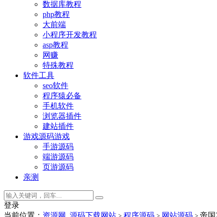
数据库教程
php教程
大前端
小程序开发教程
asp教程
网赚
特殊教程
软件工具
seo软件
程序猿必备
手机软件
浏览器插件
建站插件
游戏源码
游戏
手游源码
端游源码
页游源码
亲测
登录
当前位置：
资源网_源码下载网站
程序源码
网站源码
帝国2
>
>
>