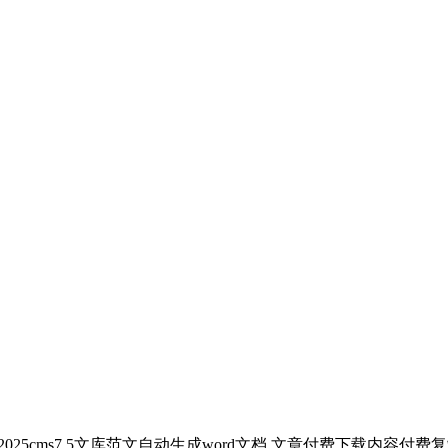
025cms7.5文库范文自动生成word文档 文章付费下载内容付费