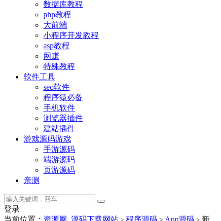
数据库教程
php教程
大前端
小程序开发教程
asp教程
网赚
特殊教程
软件工具
seo软件
程序猿必备
手机软件
浏览器插件
建站插件
游戏源码
游戏
手游源码
端游源码
页游源码
亲测
登录
当前位置：
资源网_源码下载网站
程序源码
App源码
新
>
>
>