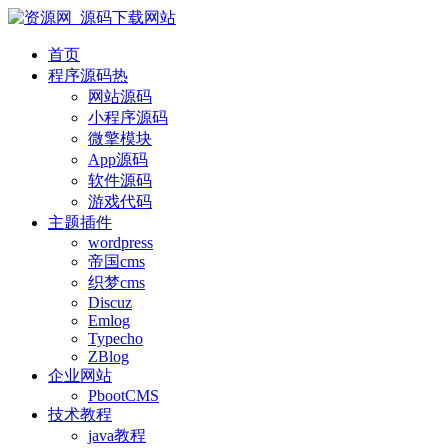
首页
程序源码
热
网站源码
小程序源码
微擎模块
App源码
软件源码
游戏代码
主题插件
wordpress
帝国cms
织梦cms
Discuz
Emlog
Typecho
ZBlog
企业网站
PbootCMS
技术教程
java教程