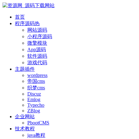
首页
程序源码
热
网站源码
小程序源码
微擎模块
App源码
软件源码
游戏代码
主题插件
wordpress
帝国cms
织梦cms
Discuz
Emlog
Typecho
ZBlog
企业网站
PbootCMS
技术教程
java教程