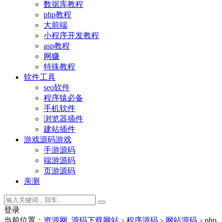
数据库教程
php教程
大前端
小程序开发教程
asp教程
网赚
特殊教程
软件工具
seo软件
程序猿必备
手机软件
浏览器插件
建站插件
游戏源码
游戏
手游源码
端游源码
页游源码
亲测
登录
当前位置：
资源网_源码下载网站
程序源码
网站源码
php
>
>
>