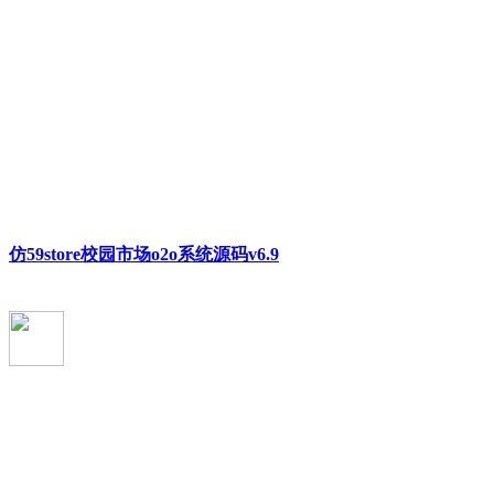
仿59store校园市场o2o系统源码v6.9