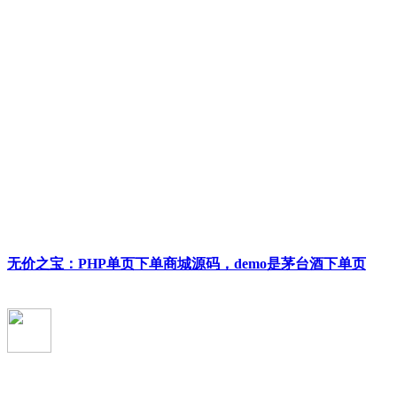
无价之宝：PHP单页下单商城源码，demo是茅台酒下单页