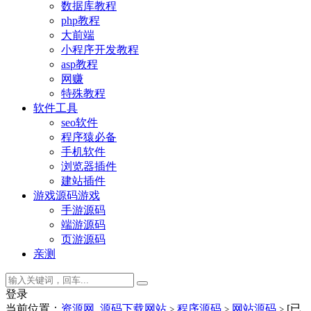
数据库教程
php教程
大前端
小程序开发教程
asp教程
网赚
特殊教程
软件工具
seo软件
程序猿必备
手机软件
浏览器插件
建站插件
游戏源码
游戏
手游源码
端游源码
页游源码
亲测
登录
当前位置：
资源网_源码下载网站
程序源码
网站源码
[已
>
>
>