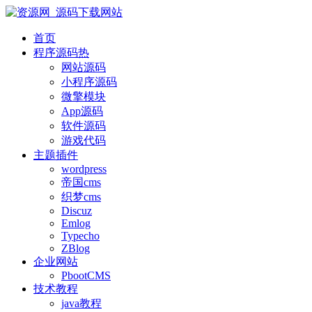
首页
程序源码
热
网站源码
小程序源码
微擎模块
App源码
软件源码
游戏代码
主题插件
wordpress
帝国cms
织梦cms
Discuz
Emlog
Typecho
ZBlog
企业网站
PbootCMS
技术教程
java教程