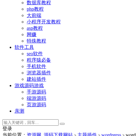
数据库教程
php教程
大前端
小程序开发教程
asp教程
网赚
特殊教程
软件工具
seo软件
程序猿必备
手机软件
浏览器插件
建站插件
游戏源码
游戏
手游源码
端游源码
页游源码
亲测
登录
当前位置：
资源网_源码下载网站
主题插件
wordpress
wor
>
>
>