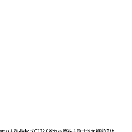
dpress主题-响应式CUI2.0翠竹林博客主题开源无加密模板