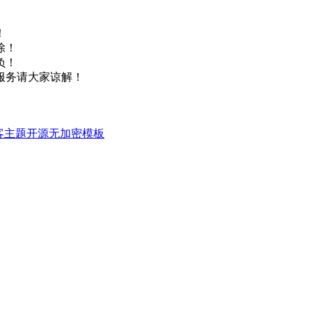
！
除！
负！
服务请大家谅解！
竹林博客主题开源无加密模板