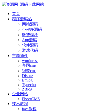
首页
程序源码
热
网站源码
小程序源码
微擎模块
App源码
软件源码
游戏代码
主题插件
wordpress
帝国cms
织梦cms
Discuz
Emlog
Typecho
ZBlog
企业网站
PbootCMS
技术教程
java教程