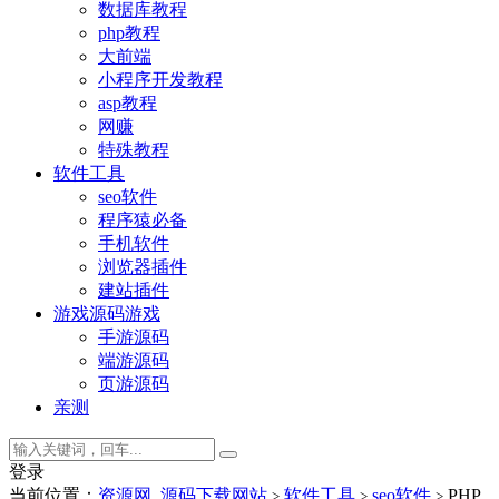
数据库教程
php教程
大前端
小程序开发教程
asp教程
网赚
特殊教程
软件工具
seo软件
程序猿必备
手机软件
浏览器插件
建站插件
游戏源码
游戏
手游源码
端游源码
页游源码
亲测
登录
当前位置：
资源网_源码下载网站
软件工具
seo软件
PHP
>
>
>