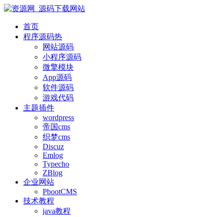
首页
程序源码
热
网站源码
小程序源码
微擎模块
App源码
软件源码
游戏代码
主题插件
wordpress
帝国cms
织梦cms
Discuz
Emlog
Typecho
ZBlog
企业网站
PbootCMS
技术教程
java教程