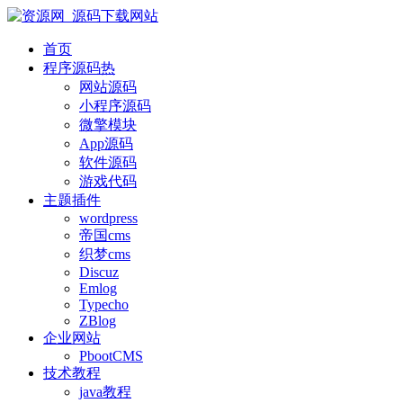
首页
程序源码
热
网站源码
小程序源码
微擎模块
App源码
软件源码
游戏代码
主题插件
wordpress
帝国cms
织梦cms
Discuz
Emlog
Typecho
ZBlog
企业网站
PbootCMS
技术教程
java教程