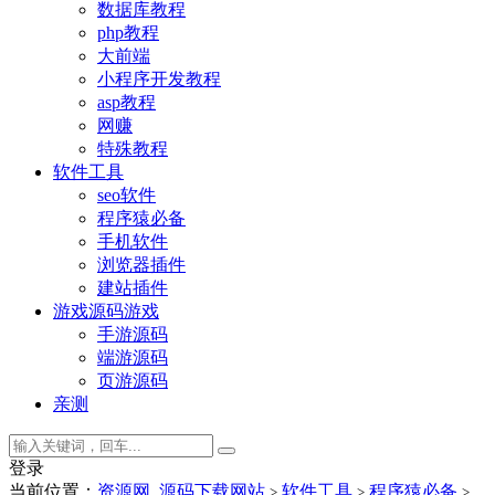
数据库教程
php教程
大前端
小程序开发教程
asp教程
网赚
特殊教程
软件工具
seo软件
程序猿必备
手机软件
浏览器插件
建站插件
游戏源码
游戏
手游源码
端游源码
页游源码
亲测
登录
当前位置：
资源网_源码下载网站
软件工具
程序猿必备
>
>
>