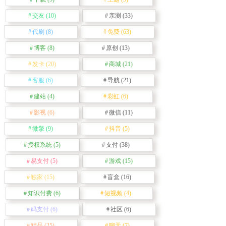
交友
(10)
亲测
(33)
代刷
(8)
免费
(63)
博客
(8)
原创
(13)
发卡
(20)
商城
(21)
客服
(6)
导航
(21)
建站
(4)
彩虹
(6)
影视
(6)
微信
(11)
微擎
(9)
抖音
(5)
授权系统
(5)
支付
(38)
易支付
(5)
游戏
(15)
独家
(15)
盲盒
(16)
知识付费
(6)
短视频
(4)
码支付
(6)
社区
(6)
精品
(25)
聊天
(7)