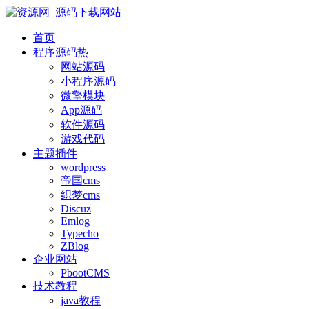
首页
程序源码
热
网站源码
小程序源码
微擎模块
App源码
软件源码
游戏代码
主题插件
wordpress
帝国cms
织梦cms
Discuz
Emlog
Typecho
ZBlog
企业网站
PbootCMS
技术教程
java教程