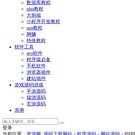
数据库教程
php教程
大前端
小程序开发教程
asp教程
网赚
特殊教程
软件工具
seo软件
程序猿必备
手机软件
浏览器插件
建站插件
游戏源码
游戏
手游源码
端游源码
页游源码
亲测
登录
当前位置：
资源网_源码下载网站
程序源码
网站源码
PH
>
>
>