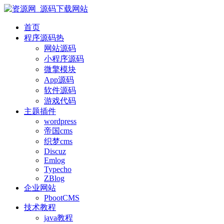
首页
程序源码
热
网站源码
小程序源码
微擎模块
App源码
软件源码
游戏代码
主题插件
wordpress
帝国cms
织梦cms
Discuz
Emlog
Typecho
ZBlog
企业网站
PbootCMS
技术教程
java教程