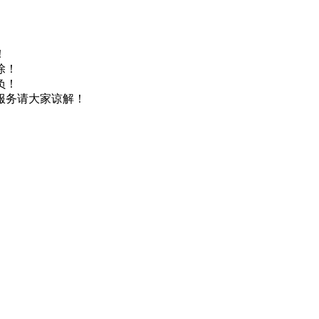
！
除！
负！
服务请大家谅解！