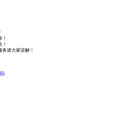
！
除！
负！
服务请大家谅解！
源码