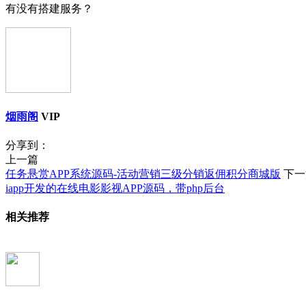
有没有搭建服务？
烟雨阁
VIP
分享到：
上一篇
任务悬赏APP系统源码-活动营销三级分销返佣积分商城版
下一
iapp开发的在线电影影视APP源码，带php后台
相关推荐