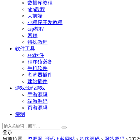
数据库教程
php教程
大前端
小程序开发教程
asp教程
网赚
特殊教程
软件工具
seo软件
程序猿必备
手机软件
浏览器插件
建站插件
游戏源码
游戏
手游源码
端游源码
页游源码
亲测
登录
当前位置：
资源网_源码下载网站
程序源码
网站源码
20
>
>
>