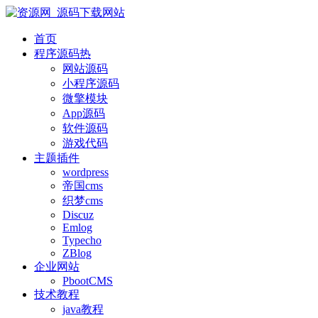
首页
程序源码
热
网站源码
小程序源码
微擎模块
App源码
软件源码
游戏代码
主题插件
wordpress
帝国cms
织梦cms
Discuz
Emlog
Typecho
ZBlog
企业网站
PbootCMS
技术教程
java教程