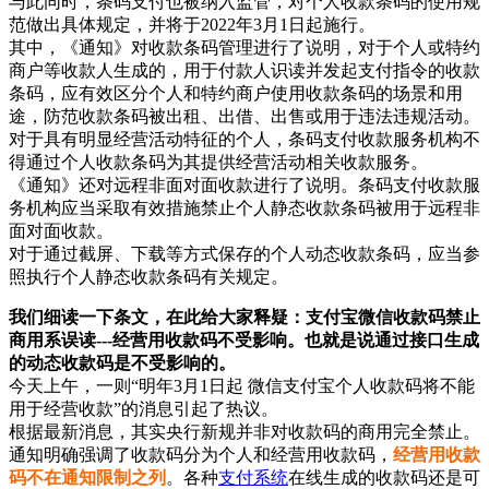
与此同时，条码支付也被纳入监管，对个人收款条码的使用规
范做出具体规定，并将于2022年3月1日起施行。
其中，《通知》对收款条码管理进行了说明，对于个人或特约
商户等收款人生成的，用于付款人识读并发起支付指令的收款
条码，应有效区分个人和特约商户使用收款条码的场景和用
途，防范收款条码被出租、出借、出售或用于违法违规活动。
对于具有明显经营活动特征的个人，条码支付收款服务机构不
得通过个人收款条码为其提供经营活动相关收款服务。
《通知》还对远程非面对面收款进行了说明。条码支付收款服
务机构应当采取有效措施禁止个人静态收款条码被用于远程非
面对面收款。
对于通过截屏、下载等方式保存的个人动态收款条码，应当参
照执行个人静态收款条码有关规定。
我们细读一下条文，在此给大家释疑：支付宝微信收款码禁止
商用系误读---经营用收款码不受影响。也就是说通过接口生成
的动态收款码是不受影响的。
今天上午，一则“明年3月1日起 微信支付宝个人收款码将不能
用于经营收款”的消息引起了热议。
根据最新消息，其实央行新规并非对收款码的商用完全禁止。
通知明确强调了收款码分为个人和经营用收款码，
经营用收款
码不在通知限制之列
。各种
支付系统
在线生成的收款码还是可