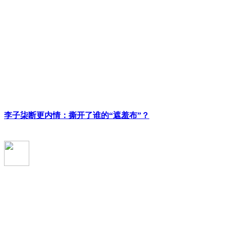
李子柒断更内情：撕开了谁的“遮羞布”？