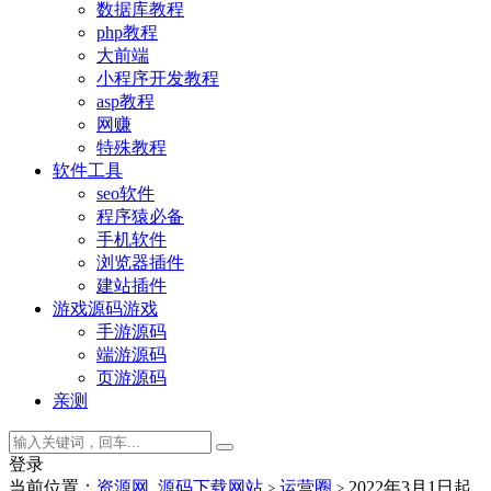
数据库教程
php教程
大前端
小程序开发教程
asp教程
网赚
特殊教程
软件工具
seo软件
程序猿必备
手机软件
浏览器插件
建站插件
游戏源码
游戏
手游源码
端游源码
页游源码
亲测
登录
当前位置：
资源网_源码下载网站
运营圈
2022年3月1日起
>
>