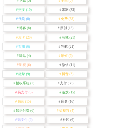
下载
(5)
主题
(5)
交友
(10)
亲测
(33)
代刷
(8)
免费
(63)
博客
(8)
原创
(13)
发卡
(20)
商城
(21)
客服
(6)
导航
(21)
建站
(4)
彩虹
(6)
影视
(6)
微信
(11)
微擎
(9)
抖音
(5)
授权系统
(5)
支付
(38)
易支付
(5)
游戏
(15)
独家
(15)
盲盒
(16)
知识付费
(6)
短视频
(4)
码支付
(6)
社区
(6)