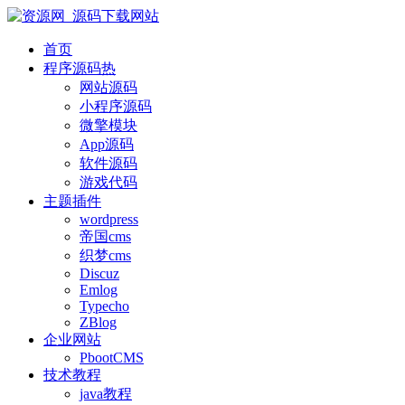
首页
程序源码
热
网站源码
小程序源码
微擎模块
App源码
软件源码
游戏代码
主题插件
wordpress
帝国cms
织梦cms
Discuz
Emlog
Typecho
ZBlog
企业网站
PbootCMS
技术教程
java教程