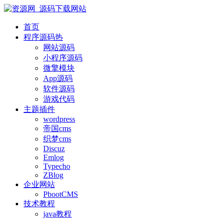
首页
程序源码
热
网站源码
小程序源码
微擎模块
App源码
软件源码
游戏代码
主题插件
wordpress
帝国cms
织梦cms
Discuz
Emlog
Typecho
ZBlog
企业网站
PbootCMS
技术教程
java教程