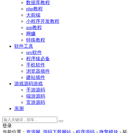
数据库教程
php教程
大前端
小程序开发教程
asp教程
网赚
特殊教程
软件工具
seo软件
程序猿必备
手机软件
浏览器插件
建站插件
游戏源码
游戏
手游源码
端游源码
页游源码
亲测
登录
当前位置：
资源网_源码下载网站
程序源码
微擎模块
拓
>
>
>