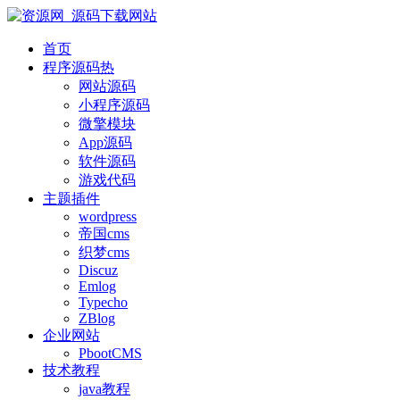
首页
程序源码
热
网站源码
小程序源码
微擎模块
App源码
软件源码
游戏代码
主题插件
wordpress
帝国cms
织梦cms
Discuz
Emlog
Typecho
ZBlog
企业网站
PbootCMS
技术教程
java教程