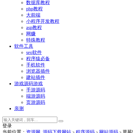
数据库教程
php教程
大前端
小程序开发教程
asp教程
网赚
特殊教程
软件工具
seo软件
程序猿必备
手机软件
浏览器插件
建站插件
游戏源码
游戏
手游源码
端游源码
页游源码
亲测
登录
当前位置：
资源网_源码下载网站
程序源码
网站源码
草莓
>
>
>