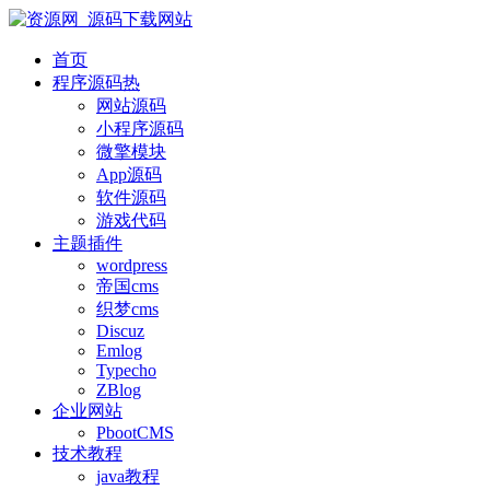
首页
程序源码
热
网站源码
小程序源码
微擎模块
App源码
软件源码
游戏代码
主题插件
wordpress
帝国cms
织梦cms
Discuz
Emlog
Typecho
ZBlog
企业网站
PbootCMS
技术教程
java教程