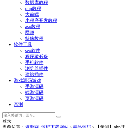
数据库教程
php教程
大前端
小程序开发教程
asp教程
网赚
特殊教程
软件工具
seo软件
程序猿必备
手机软件
浏览器插件
建站插件
游戏源码
游戏
手游源码
端游源码
页游源码
亲测
登录
当前位置：
资源网_源码下载网站
精品源码
【亲测】php开
>
>