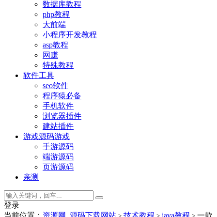
数据库教程
php教程
大前端
小程序开发教程
asp教程
网赚
特殊教程
软件工具
seo软件
程序猿必备
手机软件
浏览器插件
建站插件
游戏源码
游戏
手游源码
端游源码
页游源码
亲测
登录
当前位置：
资源网_源码下载网站
技术教程
java教程
一款
>
>
>