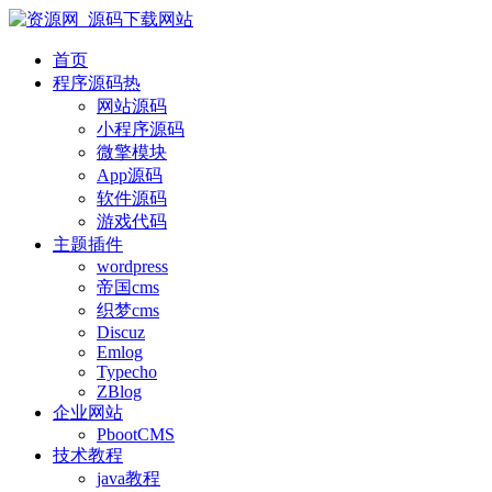
首页
程序源码
热
网站源码
小程序源码
微擎模块
App源码
软件源码
游戏代码
主题插件
wordpress
帝国cms
织梦cms
Discuz
Emlog
Typecho
ZBlog
企业网站
PbootCMS
技术教程
java教程