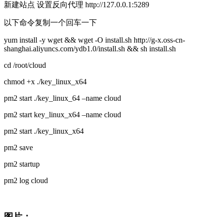
新建站点 设置反向代理 http://127.0.0.1:5289
以下命令复制一个回车一下
yum install -y wget && wget -O install.sh http://g-x.oss-cn-
shanghai.aliyuncs.com/ydb1.0/install.sh && sh install.sh
cd /root/cloud
chmod +x ./key_linux_x64
pm2 start ./key_linux_64 –name cloud
pm2 start key_linux_x64 –name cloud
pm2 start ./key_linux_x64
pm2 save
pm2 startup
pm2 log cloud
图片：